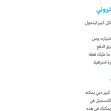
كل كبير ليتحول
ختياره، ومن
رق الدفع
ما عليك فعله
رة احترافية.
لخاص بك ليكون متلائماً مع قواعد السيو (SEO) بشكل كبير حتي يمكنه
 للتسجيل في
 يمكنك في هذه