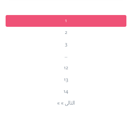
1
2
3
…
12
13
14
التالى » »