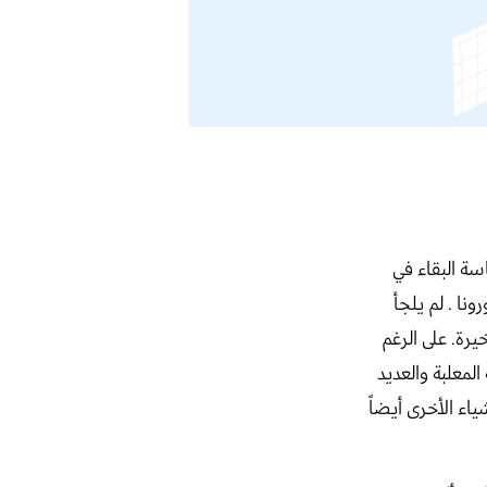
سة البقاء في
نا . لم يلجأ
رة. على الرغم
لمعلبة والعديد
ياء الأخرى أيضاً