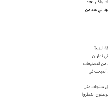
لقد راجعنا مبيعات التجارة الإلكترونية وقمنا بجمع قائمة بأكثر 100 منتج ازداد في المبيعات وأكثر 100
ونا في عدد من
ة البدنية
ي تمارين
د من التصنيفات
ي أصبحت في
لى منتجات مثل
لموظفون اضطروا