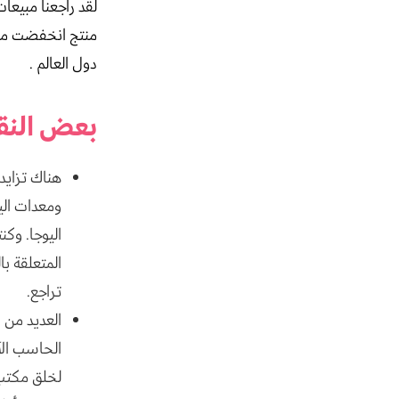
منتج انخفضت مبيع
دول العالم .
بعض النقا
هناك تزايد 
ومعدات الي
اليوجا. وك
المتعلقة ب
تراجع.
العديد من 
الحاسب الآ
لخلق مكتب 