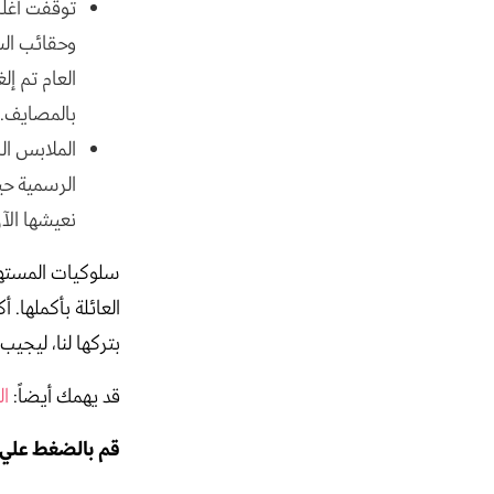
توقفت أغلب
وحقائب الس
العام تم إل
بالمصايف.
الملابس ال
الرسمية حيث
نعيشها الآ
سلوكيات المستهلك
العائلة بأكملها. 
بتركها لنا، ليجيب
قد يهمك أيضاً:
ال
قم بالضغط علي 