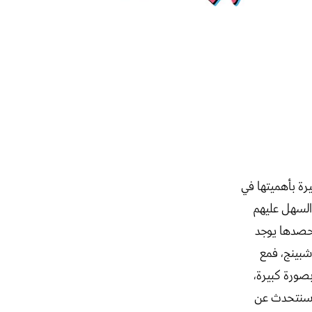
رة بأهميتها في
 السهل عليهم
 تحصدها يوجد
شبينج، فمع
بصورة كبيرة،
ل سنتحدث عن