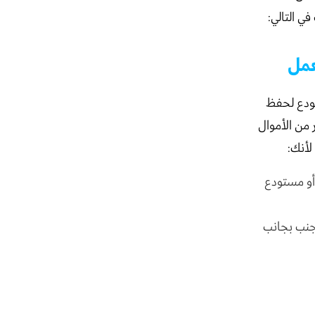
ي التالي:
عمل
تودع لحفظ
 من الأموال
لأنك:
 أو مستودع
جنب بجانب