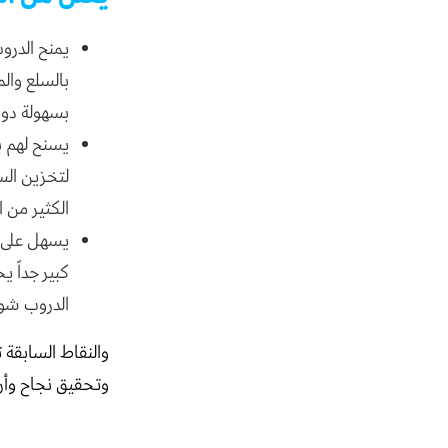
يمنح الدرو
بالسلع والم
بسهولة دون
يسنح لهم ب
لتخزين الس
الكثير من ا
يسهل على أ
كبير جداً 
الدروب شوب
والنقاط السابقة
وتحقيق نجاح وأر