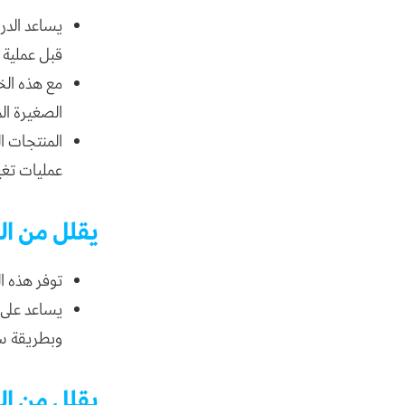
يساعد الدر
قبل عملية ا
مع هذه ال
الصغيرة ا
المنتجات ا
عمليات تغيي
يقلل من ال
توفر هذه ا
يساعد على 
وبطريقة س
يقلل من ال