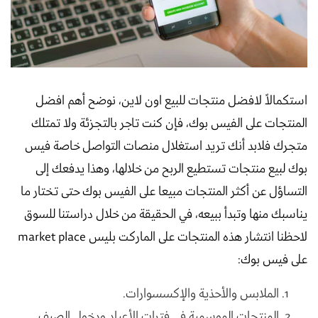
استكمالاً لافضل منتجات للبيع اون لاين، نوضح أهم افضل
المنتجات على الفيس بوك، فإن كنت تاجر بالتجزئة ولا تمتلك
متجرك فلابد أنك تريد استغلال منصات التواصل خاصة فيس
بوك لبيع منتجات تستطيع الربح من خلالها، وهذا يدفعك إلى
التساؤل عن أكثر المنتجات مبيعا على الفيس بوك حتى تختار ما
يناسبك منها وتبدأ ببيعه، في الحقيقة من خلال دراستنا للسوق
لاحظنا انتشار هذه المنتجات على الماركت بليس market place
على فيس بوك:
الملابس والأحذية والإكسسوارات.
المنتجات الموسمية في فترات الأعياد ودخول الصيف