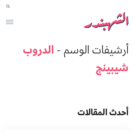
الدروب
أرشيفات الوسم -
شيبينج
أحدث المقالات