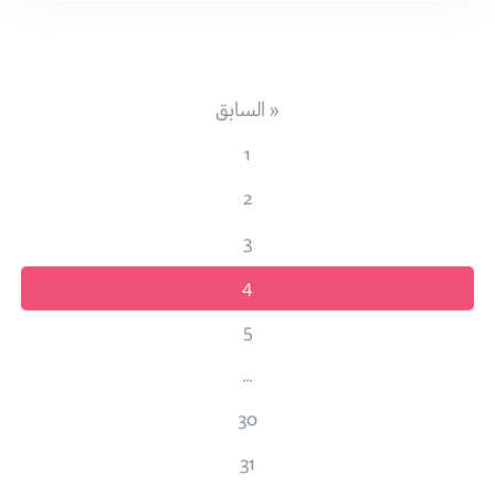
« السابق
1
2
3
4
5
…
30
31