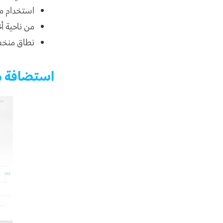
استخدام مو
من ناحية أخ
نطاق منخف
استضافة م