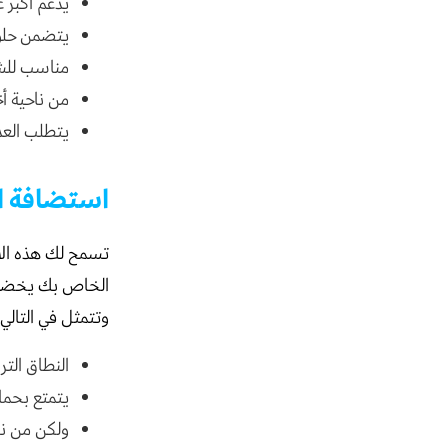
يدعم أكبر ع
يتضمن حلول
مناسب للشر
من ناحية أ
يتطلب العدي
استضافة ال
تسمح لك هذه الاس
الخاص بك يخضع ل
وتتمثل في التالي:
النطاق التر
يتمتع بحماي
ولكن من نا