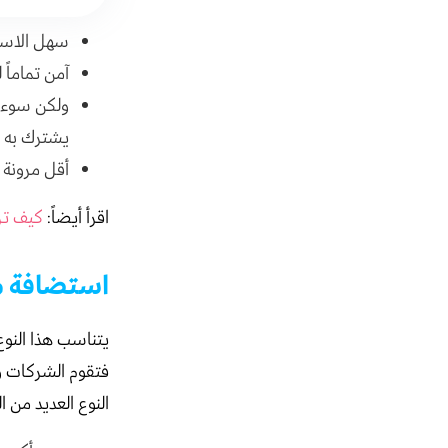
سهل الاست
آمن تماماً
ولكن سوء ا
يشترك به أ
أقل مرونة 
اقرأ أيضاً:
كيف تز
استضافة 
يتناسب هذا النوع 
فتقوم الشركات و
النوع العديد من ا