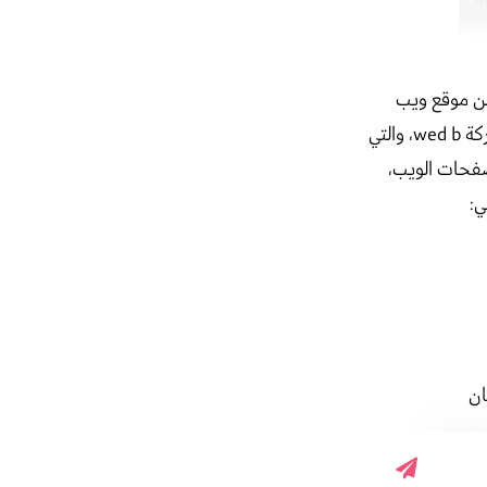
ن موقع ويب
على خادم ويب واحد متصل بالإنترنت ويتوفر هذا النوع مع خطة الاستضافة الخاصة بشركة wed b، والتي
صفحات الويب،
ي:
ان