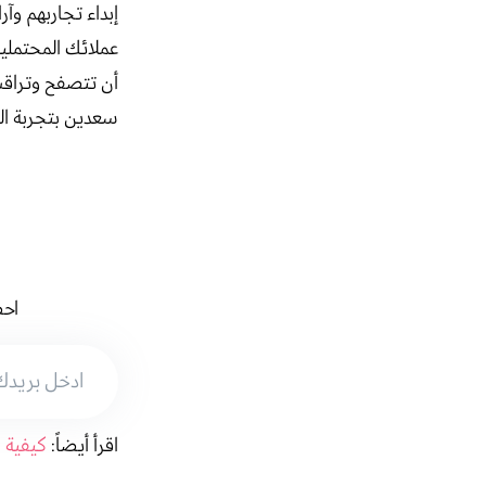
إبداء تجاربهم وآ
عملائك المحتملي
أن تتصفح وتراقب 
سعدين بتجربة الش
احص
اقرأ أيضاً:
كيفية 