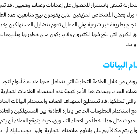
تجارية تسعى باستمرار للحصول على إعجابات وعملاء وهميين، قد ت
ة وراء بعض الأشخاص المزيفين الذين يقومون ببيع متابعين، هذه العل
نجاح بطريقة غير شرعية وفي المقابل تقوم بتضليل المستهلكين وخدا
 الكبرى التي يقع فيها الكثيرون ولا يدركون مدى خطورتها وتأثيرها عل
واحد.
م البيانات
وض من خلال العلامة التجارية التي تتعامل معها منذ عدة أعوام لتجد
اء الجدد، ويحدث هذا الأمر نتيجة عدم استخدام العلامات التجارية 
 والتي تمتلكها، فلا تستطيع استهداف العملاء واستخدام البيانات الخاص
 مع استخدام المعلومات الخاص بإدارة العلاقة بين المستهلكين والعلامة
حدوث مثل هذا الخطأ من اخطاء التسويق، حيث يتوقع العملاء أن يتم
 يتم مكافأتهم على ولائهم لعلامتك التجارية، ولهذا يجب عليك أن 