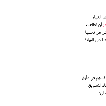
و الخيار
ر
أن نطلعك
كن من تجنبها
ا حتى النهاية
أنفسهم في مأزق
اء التسويق
الي: