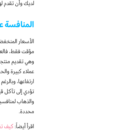
لديك وأن تقدم له
المنافسة ع
الأسعار المنخفضة
مؤقت فقط، فالعدي
وهي تقديم منتجات
عملاء كبيرة والح
ارتفاعها، وبالرغ
تؤدي إلى تآكل قي
والذهاب لمنافسي
محددة.
اقرأ أيضاً:
كيف تق