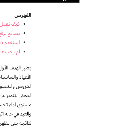
الفهرس
كيف تعمل م
نصائح لرف
استخدم yoast seo لرفع مستوى اداء تحسين محركات البحث لموقعك
لم يجب عل
يعتبر الهدف الأو
الأعياد والمناسب
العروض والخصومات
البعض لتتميز عن 
مستوى اداء تحس
والعيد في حالة 
نتائجه حتى يظهر 