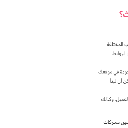
ث؟
يب المختلفة
 الروابط
لموجودة في موقعك
ن أن تبدأ
نه العميل، وكذلك
سين محركات