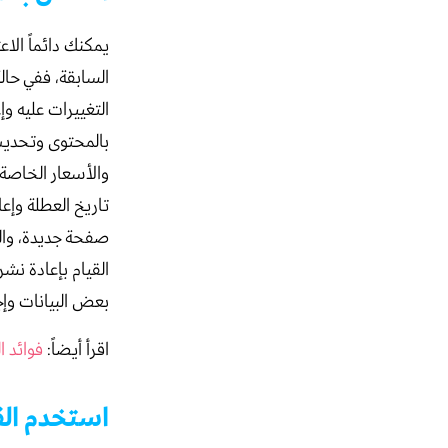
يمكنك دائماً الا
السابقة، ففي حا
التغييرات عليه و
بالمحتوى وتحديث 
تاريخ العطلة وإعا
صفحة جديدة، والت
القيام بإعادة نش
بعض البيانات وإج
اقرأ أيضاً:
فوائد 
استخدم الق