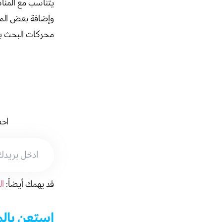
يتناسب مع المناس
وإضافة بعض المق
محركات البحث ب
احص
قد يهمك أيضاً:
ال
استعن بالم